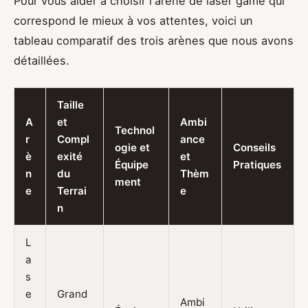
Pour vous aider à choisir l'arène de laser game qui
correspond le mieux à vos attentes, voici un
tableau comparatif des trois arènes que nous avons
détaillées.
Taille
A
et
Ambi
Technol
r
Compl
ance
ogie et
Conseils
è
exité
et
Équipe
Pratiques
n
du
Thèm
ment
e
Terrai
e
n
L
a
s
e
Grand
Ambi