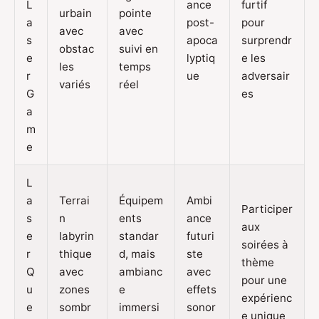
L
ance
furtif
urbain
pointe
a
post-
pour
avec
avec
s
apoca
surprendr
obstac
suivi en
e
lyptiq
e les
les
temps
r
ue
adversair
variés
réel
G
es
a
m
e
L
a
Terrai
Équipem
Ambi
Participer
s
n
ents
ance
aux
e
labyrin
standar
futuri
soirées à
r
thique
d, mais
ste
thème
Q
avec
ambianc
avec
pour une
u
zones
e
effets
expérienc
e
sombr
immersi
sonor
e unique