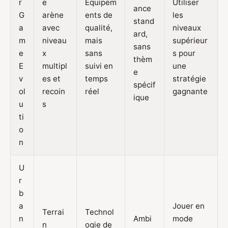
r
e
Équipem
Utiliser
ance
G
arène
ents de
les
stand
a
avec
qualité,
niveaux
ard,
m
niveau
mais
supérieur
sans
e
x
sans
s pour
thèm
E
multipl
suivi en
une
e
v
es et
temps
stratégie
spécif
ol
recoin
réel
gagnante
ique
u
s
ti
o
n
U
r
b
a
Jouer en
Terrai
Technol
n
Ambi
mode
n
ogie de