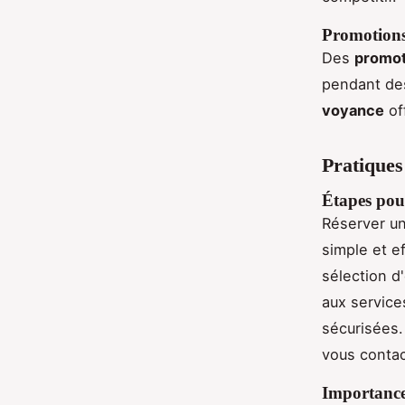
Promotions 
Des
promot
pendant des
voyance
of
Pratiques
Étapes pou
Réserver u
simple et e
sélection d
aux service
sécurisées.
vous contac
Importance 