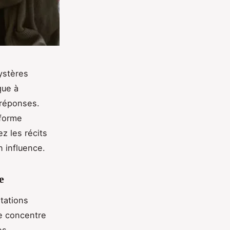
ystères
que à
 réponses.
sforme
z les récits
n influence.
e
tations
se concentre
es