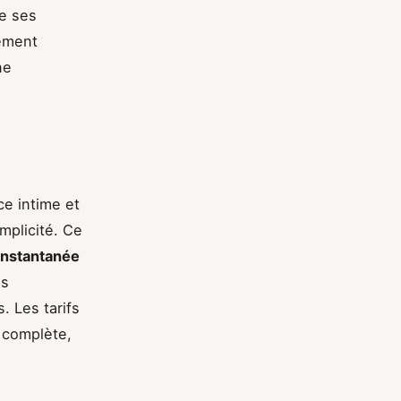
de ses
gement
ne
e intime et
mplicité. Ce
instantanée
es
. Les tarifs
e complète,