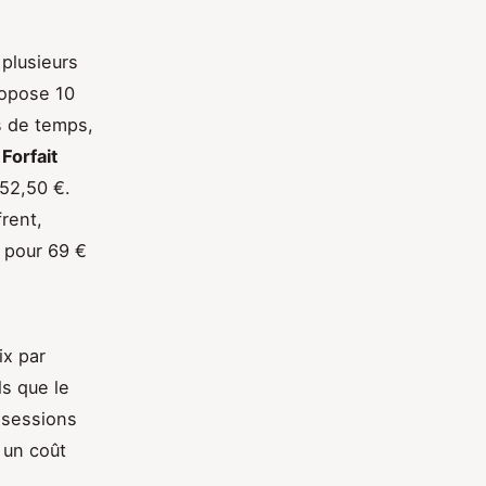
plusieurs
opose 10
s de temps,
e
Forfait
 52,50 €.
rent,
 pour 69 €
ix par
ls que le
 sessions
 un coût