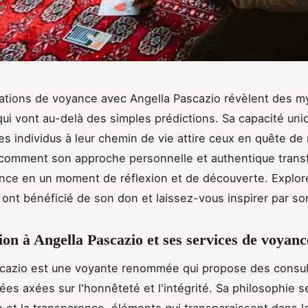
ations de voyance avec Angella Pascazio révèlent des m
qui vont au-delà des simples prédictions. Sa capacité uni
es individus à leur chemin de vie attire ceux en quête de
comment son approche personnelle et authentique tran
ce en un moment de réflexion et de découverte. Explore
 ont bénéficié de son don et laissez-vous inspirer par so
ion à Angella Pascazio et ses services de voyanc
scazio est une voyante renommée qui propose des consul
ées axées sur l'honnêteté et l'intégrité. Sa philosophie 
ue et la transparence, éléments qui transparaissent dans l