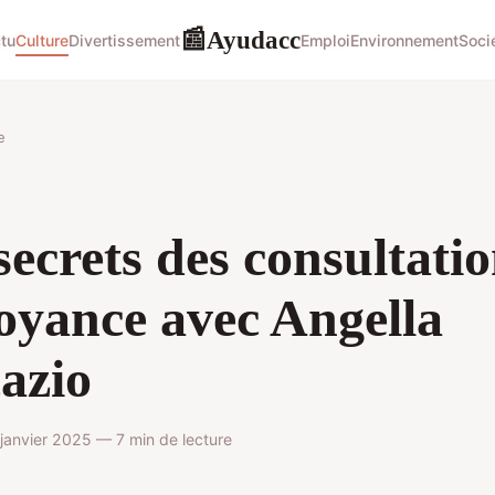
Ayudacc
📰
tu
Culture
Divertissement
Emploi
Environnement
Soci
e
secrets des consultati
oyance avec Angella
azio
anvier 2025 — 7 min de lecture