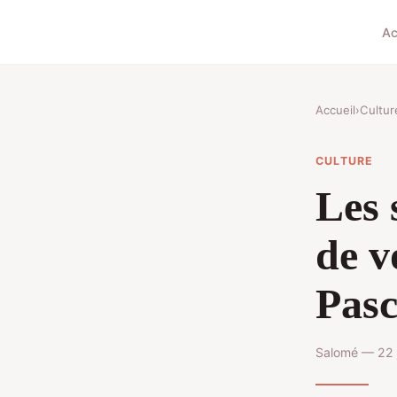
Ac
Accueil
›
Cultur
CULTURE
Les 
de v
Pasc
Salomé — 22 j