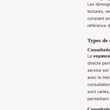
Les témoign
lectures, r
constant en
référence d
Types de 
Consultati
La
voyance
directe per
service est
avec le méd
consultatio
sont variés
permettant 
Consultati