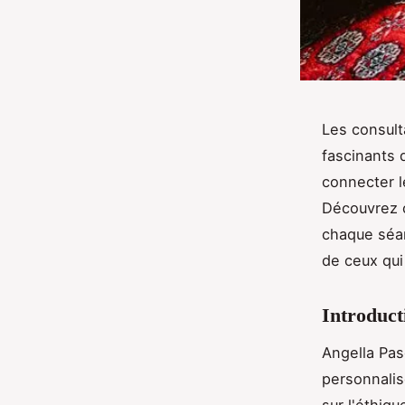
Les consult
fascinants 
connecter l
Découvrez 
chaque séan
de ceux qui
Introduct
Angella Pa
personnalis
sur l'éthiq