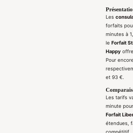
Présentatio
Les
consul
forfaits po
minutes à 1
le
Forfait St
Happy
offre
Pour encore 
respectivem
et 93 €.
Comparaiso
Les tarifs v
minute pour
Forfait Libe
étendues, 
compétitif.