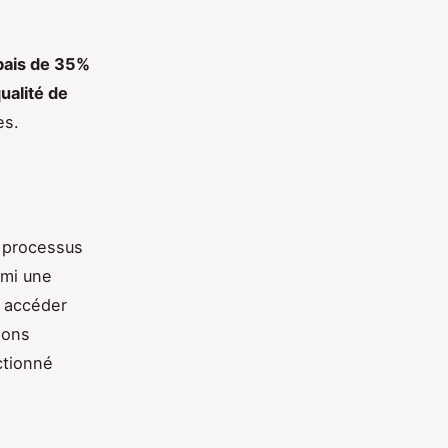
bais de 35%
ualité de
es.
 processus
rmi une
r accéder
ions
ctionné