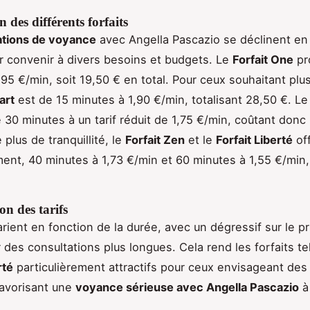
n des différents forfaits
ations de voyance
avec Angella Pascazio se déclinent en 
ur convenir à divers besoins et budgets. Le
Forfait One
pr
,95 €/min, soit 19,50 € en total. Pour ceux souhaitant plu
art
est de 15 minutes à 1,90 €/min, totalisant 28,50 €. L
 30 minutes à un tarif réduit de 1,75 €/min, coûtant donc
plus de tranquillité, le
Forfait Zen
et le
Forfait Liberté
off
ent, 40 minutes à 1,73 €/min et 60 minutes à 1,55 €/min,
n des tarifs
arient en fonction de la durée, avec un dégressif sur le pr
 des consultations plus longues. Cela rend les forfaits te
rté
particulièrement attractifs pour ceux envisageant des
favorisant une
voyance sérieuse avec Angella Pascazio
à