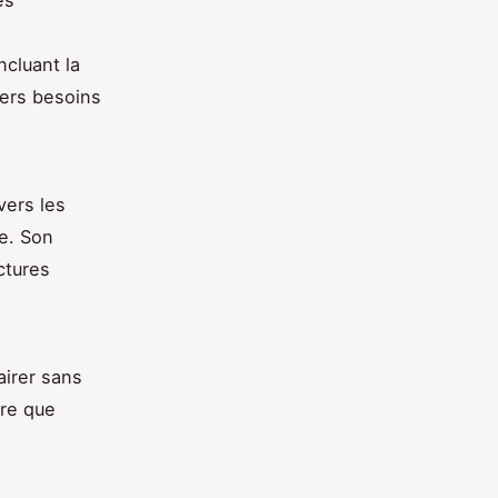
cluant la
vers besoins
vers les
le. Son
ctures
airer sans
ure que