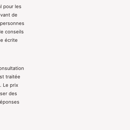
al pour les
avant de
x personnes
de conseils
e écrite
consultation
t traitée
. Le prix
oser des
 réponses