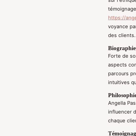
témoignages
https://an
voyance par
des clients.
Biographie 
Forte de so
aspects comp
parcours pr
intuitives 
Philosophi
Angella Pas
influencer 
chaque clie
Témoignage