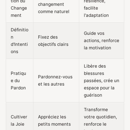
tion du
résilience,
changement
Change
facilite
comme naturel
ment
l'adaptation
Définitio
Guide vos
n
Fixez des
actions, renforce
d'Intenti
objectifs clairs
la motivation
ons
Libère des
Pratiqu
blessures
Pardonnez-vous
e du
passées, crée un
et les autres
Pardon
espace pour la
guérison
Transforme
Cultiver
Appréciez les
votre quotidien,
la Joie
petits moments
renforce le