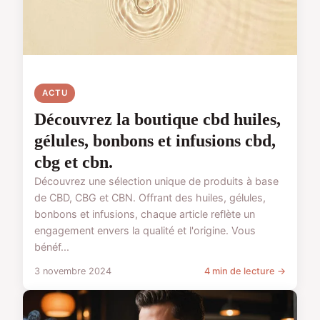
ACTU
Découvrez la boutique cbd huiles,
gélules, bonbons et infusions cbd,
cbg et cbn.
Découvrez une sélection unique de produits à base
de CBD, CBG et CBN. Offrant des huiles, gélules,
bonbons et infusions, chaque article reflète un
engagement envers la qualité et l'origine. Vous
bénéf...
3 novembre 2024
4 min de lecture →