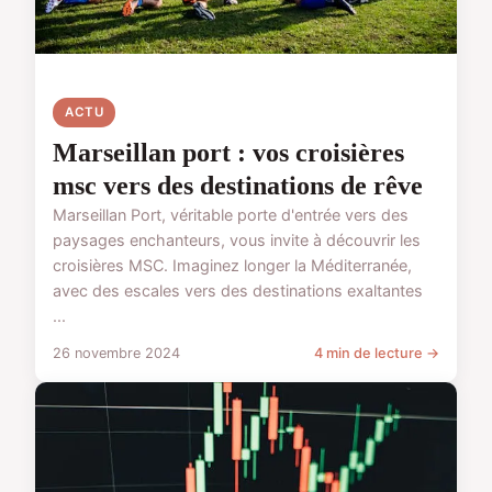
ACTU
Marseillan port : vos croisières
msc vers des destinations de rêve
Marseillan Port, véritable porte d'entrée vers des
paysages enchanteurs, vous invite à découvrir les
croisières MSC. Imaginez longer la Méditerranée,
avec des escales vers des destinations exaltantes
...
26 novembre 2024
4 min de lecture →