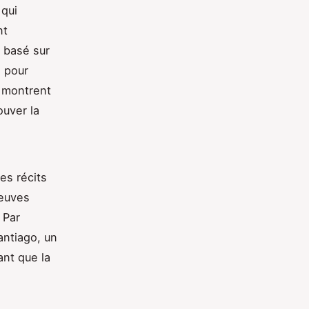
 qui
nt
lm basé sur
e pour
s montrent
ouver la
es récits
reuves
 Par
antiago, un
ant que la