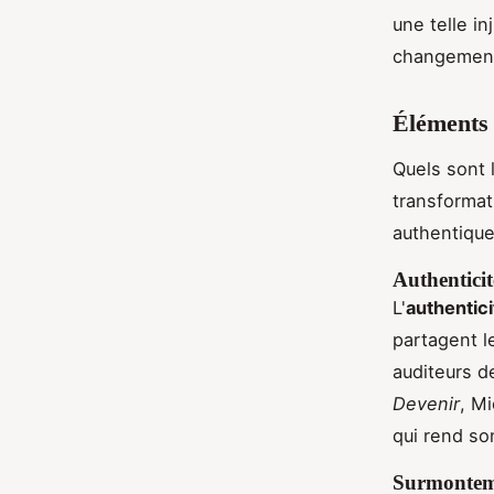
une telle i
changement
Éléments 
Quels sont l
transformat
authentique
Authenticit
L'
authentici
partagent l
auditeurs d
Devenir
, M
qui rend son
Surmonteme