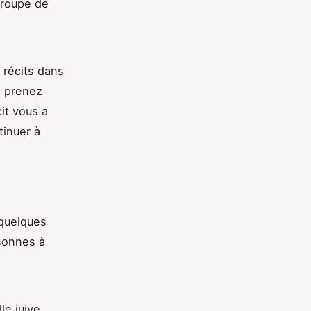
groupe de
 récits dans
, prenez
it vous a
tinuer à
 quelques
rsonnes à
le juive