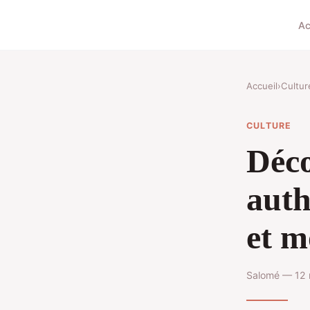
Ac
Accueil
›
Cultur
CULTURE
Déco
auth
et m
Salomé — 12 