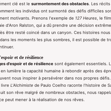
ément clé est le
surmontement des obstacles
. Les récits
mment les individus ont surmonté des défis difficiles so
ement motivants. Prenons l'exemple de
127 Heures
, le fi
vraie d'Aron Ralston, qui a dû prendre une décision extrêm
rès être resté coincé dans un canyon. Ces histoires nou
ans les moments les plus sombres, il est possible de tr
ntinuer.
espoir et de résilience
s d'espoir et de résilience
sont également essentiels. L
 en lumière la capacité humaine à rebondir après des ép
peuvent nous inspirer à persévérer dans nos propres défis.
 livre
L'Alchimiste
de Paulo Coelho raconte l'histoire de S
suit son rêve malgré de nombreux obstacles, nous rappel
e peut mener à la réalisation de nos rêves.