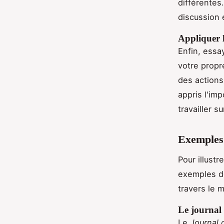
différentes
discussion 
Appliquer l
Enfin, essa
votre propr
des actions
appris l'im
travailler s
Exemples 
Pour illust
exemples de
travers le 
Le journal
Le
Journal 