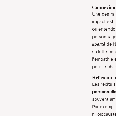
Connexion 
Une des rai
impact est 
ou entendon
personnages
liberté
de N
sa lutte co
l'empathie 
pour le ch
Réflexion p
Les récits 
personnell
souvent ame
Par exemple
l'Holocaus