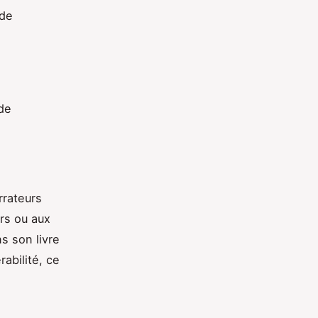
 de
 de
rrateurs
urs ou aux
s son livre
abilité, ce