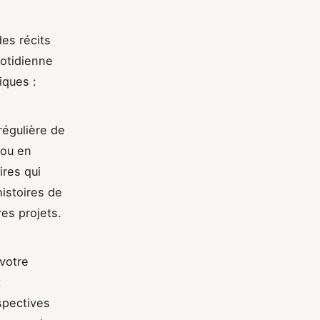
es récits
otidienne
iques :
régulière de
 ou en
res qui
istoires de
es projets.
votre
t
spectives