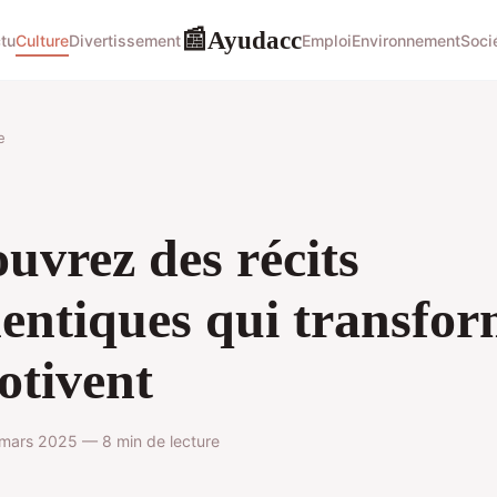
Ayudacc
📰
tu
Culture
Divertissement
Emploi
Environnement
Soci
e
uvrez des récits
entiques qui transfo
otivent
mars 2025 — 8 min de lecture