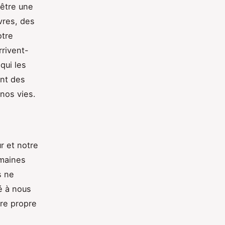
 être une
vres, des
otre
rrivent-
qui les
nt des
nos vies.
r et notre
umaines
s ne
é à nous
tre propre