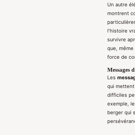
Un autre él
montrent co
particulièr
l'histoire 
survivre ap
que, même d
force de co
Messages d'
Les
message
qui mettent
difficiles 
exemple, le
berger qui 
persévéranc