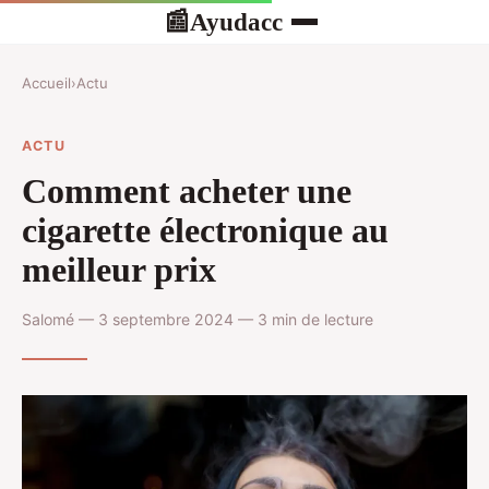
Ayudacc
📰
Accueil
›
Actu
ACTU
Comment acheter une
cigarette électronique au
meilleur prix
Salomé — 3 septembre 2024 — 3 min de lecture