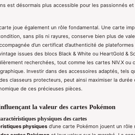
ions est désormais plus accessible pour les passionnés et
a carte joue également un rôle fondamental. Une carte im
ondition, sans plis ni rayures, conserve bien plus de vale
 accompagnée d’un certificat d’authenticité de plateforme
vintage issues des blocs Black & White ou HeartGold & So
ulièrement recherchées, tout comme les cartes NIV.X ou c
graphique. Investir dans des accessoires adaptés, tels 
des classeurs protecteurs, peut ainsi maximiser la durée 
conomique de ces précieuses pièces.
influençant la valeur des cartes Pokémon
aractéristiques physiques des cartes
ristiques physiques
d’une carte Pokémon jouent un rôle
n des cartes Pokémon
et leur valeur sur le marché. La con