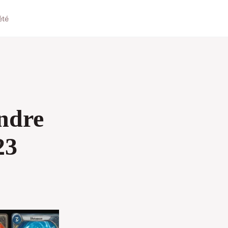
été
ndre
23