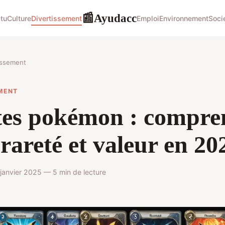
Ayudacc
📰
tu
Culture
Divertissement
Emploi
Environnement
Soci
issement
MENT
tes pokémon : compre
 rareté et valeur en 20
anvier 2025 — 5 min de lecture