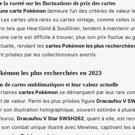
 la rareté sur les fluctuations de prix des cartes
'une carte Pokémon
demeure l’un des critères de valeur l
 Les cartes ultra rares ou cartes vintage, comme celles i
ns tels que HeartGold & SoulSilver, tendent à maintenir u
 une carte est difficile à trouver, plus son prix fluctue au 
tuelle, rendant les
cartes Pokémon les plus recherchée
 prisées par les collectionneurs avertis.
kémon les plus recherchées en 2023
n de cartes emblématiques et leur valeur actuelle
ertaines
cartes Pokémon
se démarquent par leur
rare co
t de valeur
. Parmi les plus prisées figure
Dracaufeu V S
r son illustration holographique, souvent estimée à plusi
’euros.
Dracaufeu V Star SWSH262
, quant à elle, est re
t son combat unique illustré avec Mewtwo, captivant les 