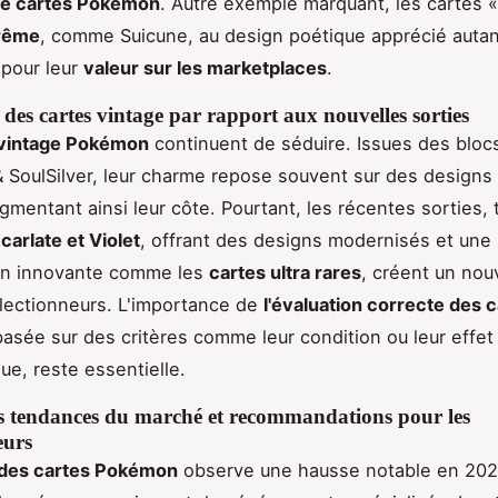
 de cartes Pokémon
. Autre exemple marquant, les cartes 
rême
, comme Suicune, au design poétique apprécié autan
pour leur
valeur sur les marketplaces
.
des cartes vintage par rapport aux nouvelles sorties
 vintage Pokémon
continuent de séduire. Issues des bloc
 SoulSilver, leur charme repose souvent sur des designs 
gmentant ainsi leur côte. Pourtant, les récentes sorties, 
carlate et Violet
, offrant des designs modernisés et une
ion innovante comme les
cartes ultra rares
, créent un nouv
llectionneurs. L'importance de
l'évaluation correcte des 
basée sur des critères comme leur condition ou leur effet
ue, reste essentielle.
s tendances du marché et recommandations pour les
eurs
des cartes Pokémon
observe une hausse notable en 202