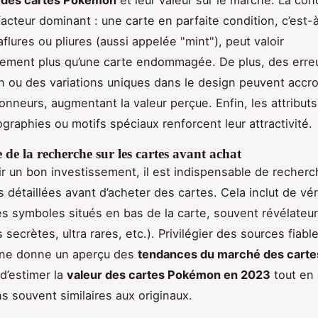
facteur dominant : une carte en parfaite condition, c’est-
aflures ou pliures (aussi appelée "mint"), peut valoir
ement plus qu’une carte endommagée. De plus, des erre
n ou des variations uniques dans le design peuvent accroît
onneurs, augmentant la valeur perçue. Enfin, les attributs
ographies ou motifs spéciaux renforcent leur attractivité.
de la recherche sur les cartes avant achat
ir un bon investissement, il est indispensable de recher
 détaillées avant d’acheter des cartes. Cela inclut de véri
es symboles situés en bas de la carte, souvent révélateur
s secrètes, ultra rares, etc.). Privilégier des sources fiab
igne donne un aperçu des
tendances du marché des cart
d’estimer la
valeur des cartes Pokémon en 2023
tout en 
s souvent similaires aux originaux.