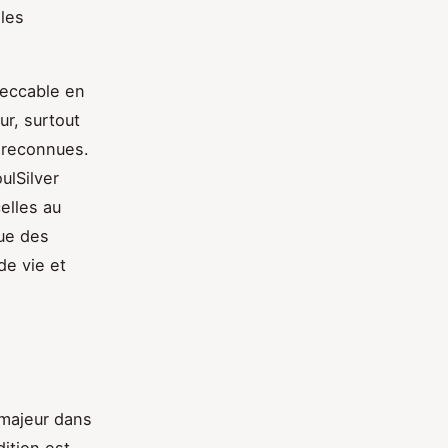
 les
peccable en
ur, surtout
s reconnues.
ulSilver
elles au
que des
de vie et
 majeur dans
dition est