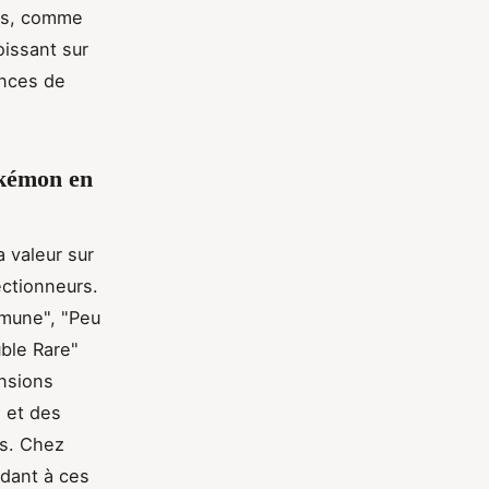
tes, comme
oissant sur
ances de
okémon en
 valeur sur
ectionneurs.
mmune", "Peu
ble Rare"
ensions
 et des
és. Chez
ndant à ces