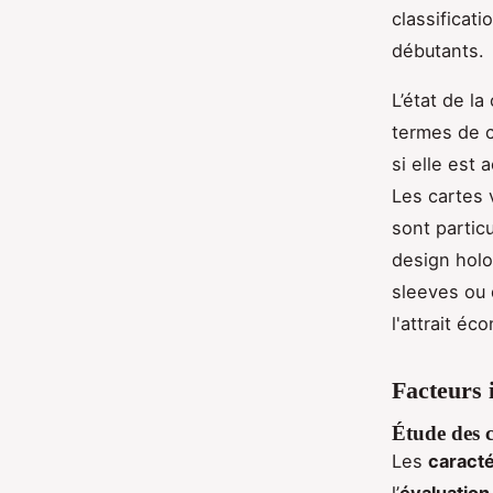
classificat
débutants.
L’état de l
termes de c
si elle est
Les cartes 
sont partic
design holo
sleeves ou 
l'attrait é
Facteurs 
Étude des c
Les
caracté
l’
évaluatio