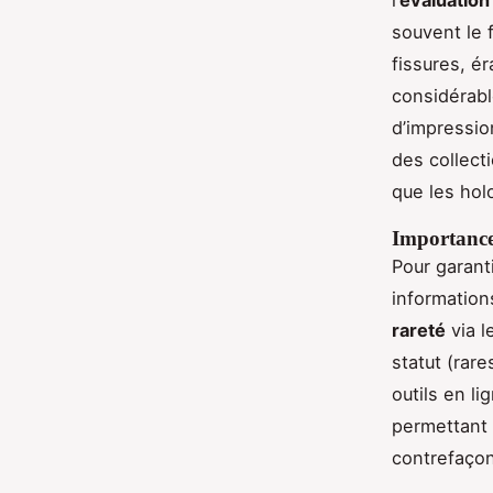
souvent le 
fissures, ér
considérabl
d’impressio
des collecti
que les hol
Importance 
Pour garant
informations
rareté
via l
statut (rare
outils en l
permettant 
contrefaçon