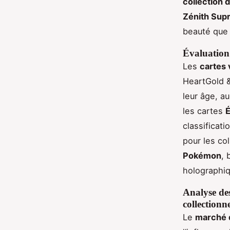
collection
Zénith Sup
beauté que 
Évaluation 
Les
cartes
HeartGold &
leur âge, au
les cartes
É
classificat
pour les co
Pokémon
, 
holographiq
Analyse de
collectionn
Le
marché 