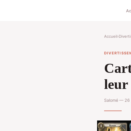
Ac
Accueil
›
Divert
DIVERTISSE
Car
leur
Salomé — 26 j