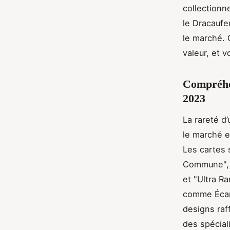
collectionn
le Dracaufe
le marché. 
valeur, et v
Compréhen
2023
La rareté d
le marché e
Les cartes 
Commune", "
et "Ultra R
comme Écarl
designs raff
des spécia