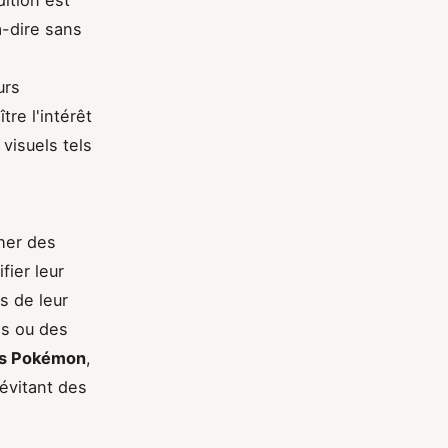
à-dire sans
urs
re l'intérêt
 visuels tels
cher des
fier leur
s de leur
les ou des
es Pokémon
,
évitant des