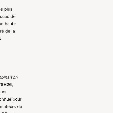
es plus
ssues de
ne haute
gré de la
s
mbinaison
WSH26
,
eurs
connue pour
amateurs de