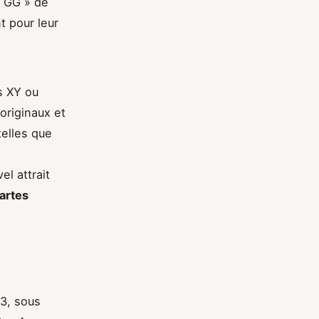
« GG » de
t pour leur
s XY ou
originaux et
telles que
el attrait
cartes
3, sous