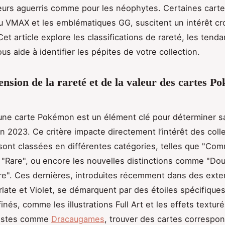
eurs aguerris comme pour les néophytes. Certaines car
u VMAX et les emblématiques GG, suscitent un intérêt cr
Cet article explore les classifications de rareté, les tend
ous aide à identifier les pépites de votre collection.
sion de la rareté et de la valeur des cartes P
’une carte Pokémon est un élément clé pour déterminer sa
n 2023. Ce critère impacte directement l’intérêt des coll
sont classées en différentes catégories, telles que "Co
Rare", ou encore les nouvelles distinctions comme "Dou
are". Ces dernières, introduites récemment dans des ext
ate et Violet, se démarquent par des étoiles spécifiques
inés, comme les illustrations Full Art et les effets textur
listes comme
Dracaugames
, trouver des cartes correspo