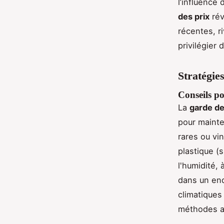
l’influence
des prix
rév
récentes, ri
privilégier 
Stratégies
Conseils po
La
garde d
pour mainte
rares ou vi
plastique (
l'humidité,
dans un end
climatiques
méthodes ap