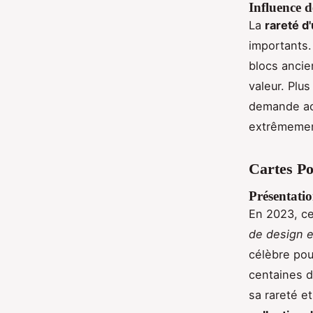
Influence de
La
rareté d
importants.
blocs ancie
valeur. Plus
demande ac
extrêmement
Cartes Po
Présentatio
En 2023, c
de design e
célèbre pou
centaines d
sa rareté e