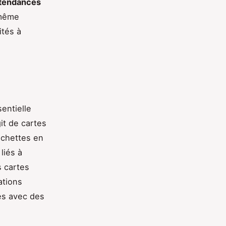
tendances
 même
ités à
entielle
git de cartes
ochettes en
liés à
s cartes
ations
es avec des